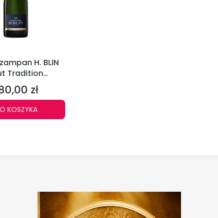
zampan H. BLIN
ut Tradition
pagne 0,75l
80,00 zł
ena
O KOSZYKA