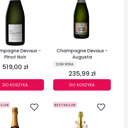
mpagne Devaux -
Champagne Devaux -
Pinot Noir
Augusta
PRODUCENT
DOM WINA
519,00 zł
Cena
235,99 zł
Cena
DO KOSZYKA
DO KOSZYKA
ELLER
BESTSELLER