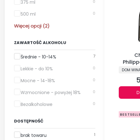
0
375 ml
0
500 ml
Więcej opcji (2)
ZAWARTOŚĆ ALKOHOLU
C
Zawartość alkoholu
7
Średnie - 10-14%
Philip
0
Lekkie - do 10%
PRODUCE
DOM WIN
5
C
0
Mocne - 14-18%
0
Wzmocnione - powyżej 18%
D
0
Bezalkoholowe
BESTSELL
DOSTĘPNOŚĆ
Dostępność
1
brak towaru