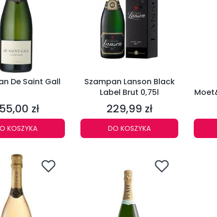
n De Saint Gall
Szampan Lanson Black
Label Brut 0,75l
Moet
55,00 zł
229,99 zł
ena
Cena
O KOSZYKA
DO KOSZYKA