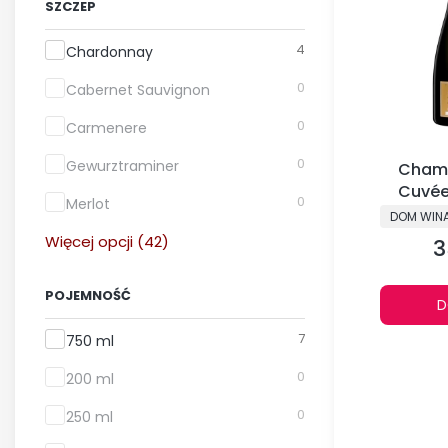
SZCZEP
Szczep
4
Chardonnay
0
Cabernet Sauvignon
0
Carmenere
0
Gewurztraminer
Cham
Cuvée
0
Merlot
PRODUCE
DOM WIN
Więcej opcji (42)
3
C
POJEMNOŚĆ
D
Pojemność
7
750 ml
0
200 ml
0
250 ml