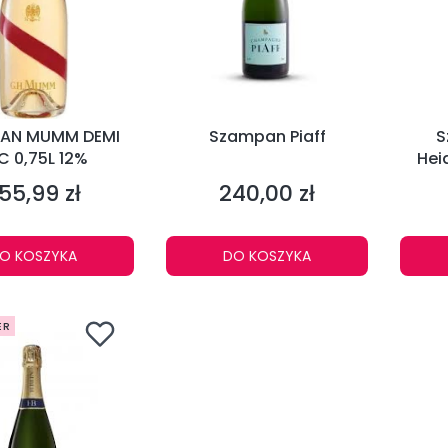
AN MUMM DEMI
Szampan Piaff
S
C 0,75L 12%
Hei
55,99 zł
240,00 zł
ena
Cena
O KOSZYKA
DO KOSZYKA
ER