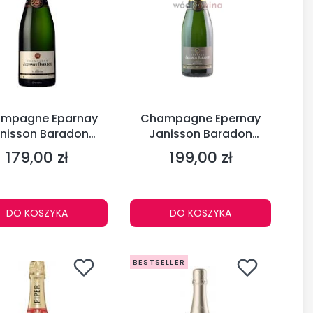
mpagne Eparnay
Champagne Epernay
nisson Baradon
Janisson Baradon
tion Brut 12% 0,75 l
Selection Brut 12% 0,75l
179,00 zł
199,00 zł
Cena
Cena
DO KOSZYKA
DO KOSZYKA
BESTSELLER