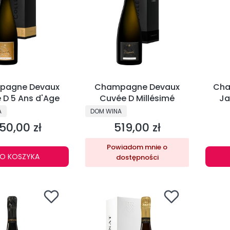
pagne Devaux
Champagne Devaux
Cha
 D 5 Ans d'Age
Cuvée D Millésimé
Ja
Tradi
NT
PRODUCENT
A
DOM WINA
50,00 zł
519,00 zł
ena
Cena
Powiadom mnie o
O KOSZYKA
dostępności