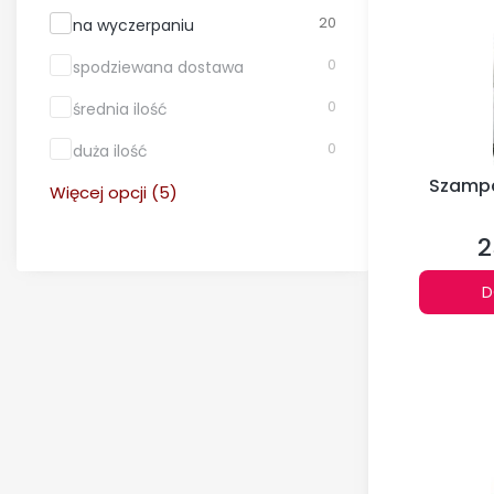
20
na wyczerpaniu
0
spodziewana dostawa
0
średnia ilość
0
duża ilość
Szampa
Więcej opcji (5)
2
C
D