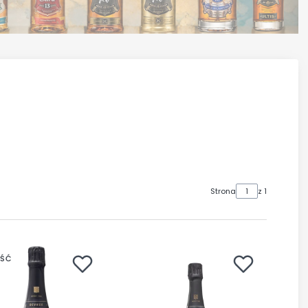
Strona
z 1
ŚĆ