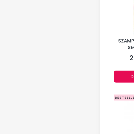
SZAMP
SE
2
C
D
BESTSELL