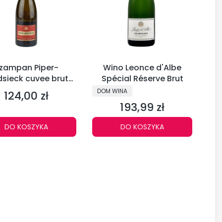
zampan Piper-
Wino Leonce d'Albe
dsieck cuvee brut
Spécial Réserve Brut
375ml
PRODUCENT
DOM WINA
124,00 zł
Cena
193,99 zł
Cena
DO KOSZYKA
DO KOSZYKA