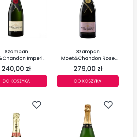
Szampan
Szampan
&Chandon Imperial
Moet&Chandon Rose
Brut 0,75L
Imperial 0,75L
240,00 zł
279,00 zł
Cena
Cena
DO KOSZYKA
DO KOSZYKA