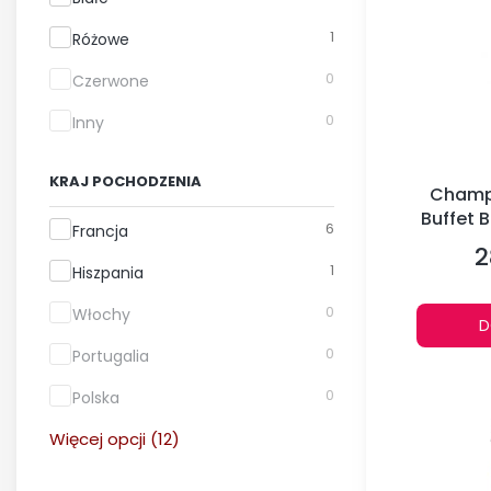
1
Różowe
0
Czerwone
0
Inny
KRAJ POCHODZENIA
Champ
Buffet 
Kraj pochodzenia
6
Francja
Cru
2
C
1
Hiszpania
0
Włochy
D
0
Portugalia
0
Polska
Więcej opcji (12)