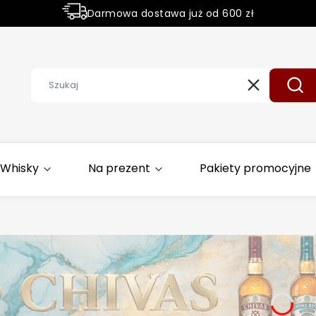
Darmowa dostawa już od 600 zł
Sprawdź nasze promocje
Wyczyść
Szuk
Whisky
Na prezent
Pakiety promocyjne