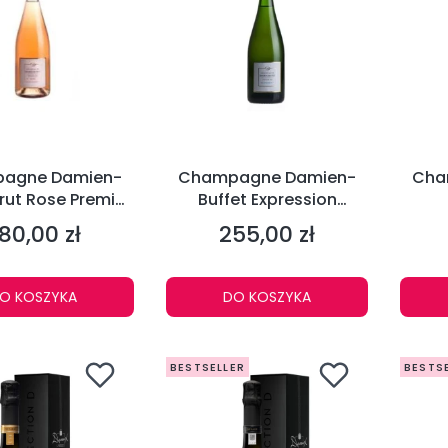
agne Damien-
Champagne Damien-
Cha
Brut Rose Premier
Buffet Expression
 0,75l 12,5%
Champagne Premier Cru
80,00 zł
255,00 zł
ena
Cena
Aoc Blanc 0,75l 12,5%
O KOSZYKA
DO KOSZYKA
BESTSELLER
BESTS