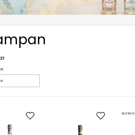
ampan
21
e:
ne
NOWO