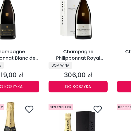
hampagne
Champagne
Ch
ponnat Blanc de
Philipponnat Royal
Noirs
Réserve Brut
NT
PRODUCENT
A
DOM WINA
19,00 zł
306,00 zł
ena
Cena
O KOSZYKA
DO KOSZYKA
ER
BESTSELLER
BESTS