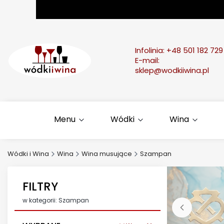
Infolinia:
+48 501 182 729
E-mail:
sklep@wodkiiwina.pl
Menu
Wódki
Wina
Wódki i Wina
Wina
Wina musujące
Szampan
FILTRY
w kategorii: Szampan