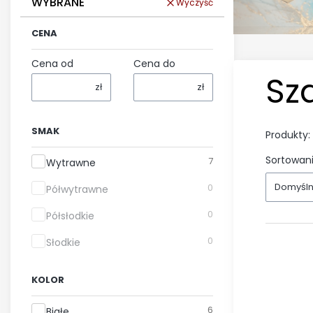
WYBRANE
Wyczyść
CENA
Cena od
Cena do
Sz
zł
zł
SMAK
Produkty:
Sortowani
Smak
7
Wytrawne
Domyśl
0
Półwytrawne
0
Półsłodkie
0
Słodkie
KOLOR
Kolor
6
Białe