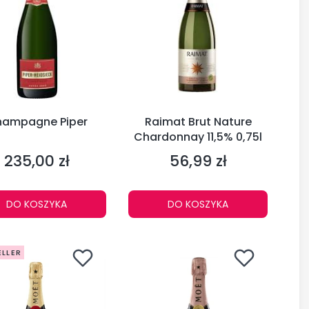
ampagne Piper
Raimat Brut Nature
Chardonnay 11,5% 0,75l
235,00 zł
56,99 zł
Cena
Cena
DO KOSZYKA
DO KOSZYKA
ELLER