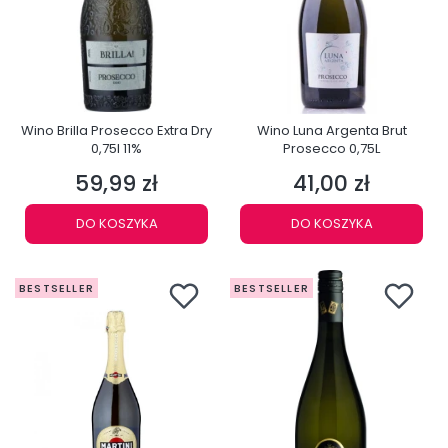
Wino Brilla Prosecco Extra Dry
Wino Luna Argenta Brut
0,75l 11%
Prosecco 0,75L
59,99 zł
41,00 zł
Cena
Cena
DO KOSZYKA
DO KOSZYKA
BESTSELLER
BESTSELLER