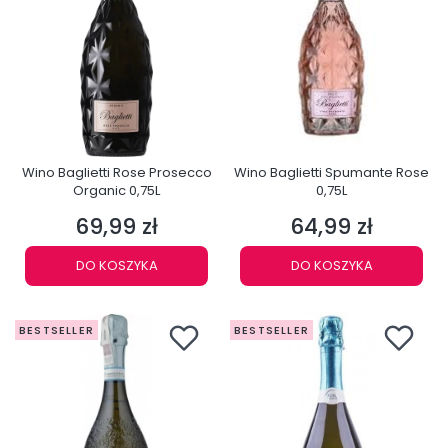
Wino Baglietti Rose Prosecco
Wino Baglietti Spumante Rose
Organic 0,75L
0,75L
69,99 zł
64,99 zł
Cena
Cena
DO KOSZYKA
DO KOSZYKA
BESTSELLER
BESTSELLER