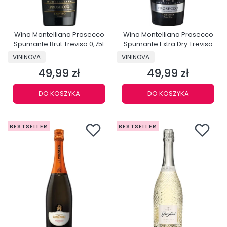
Wino Montelliana Prosecco
Wino Montelliana Prosecco
Spumante Brut Treviso 0,75L
Spumante Extra Dry Treviso
0,75L
PRODUCENT
PRODUCENT
VININOVA
VININOVA
49,99 zł
49,99 zł
Cena
Cena
DO KOSZYKA
DO KOSZYKA
BESTSELLER
BESTSELLER