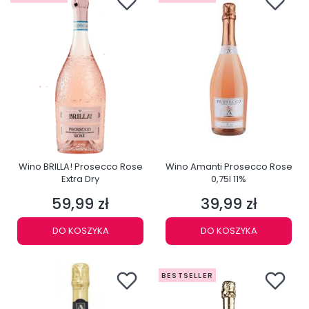
Wino BRILLA! Prosecco Rose
Wino Amanti Prosecco Rose
Extra Dry
0,75l 11%
59,99 zł
39,99 zł
Cena
Cena
DO KOSZYKA
DO KOSZYKA
BESTSELLER