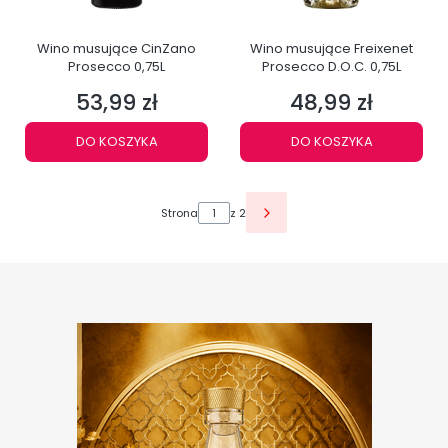
Wino musujące CinZano
Wino musujące Freixenet
Prosecco 0,75L
Prosecco D.O.C. 0,75L
53,99 zł
48,99 zł
Cena
Cena
DO KOSZYKA
DO KOSZYKA
Strona
z 2