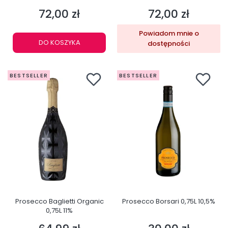
72,00 zł
72,00 zł
Cena
Cena
Powiadom mnie o
DO KOSZYKA
dostępności
BESTSELLER
BESTSELLER
Prosecco Baglietti Organic
Prosecco Borsari 0,75L 10,5%
0,75L 11%