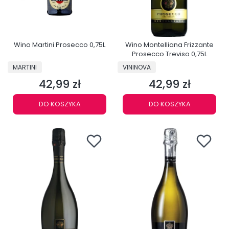
Wino Martini Prosecco 0,75L
Wino Montelliana Frizzante
Prosecco Treviso 0,75L
PRODUCENT
PRODUCENT
MARTINI
VININOVA
42,99 zł
42,99 zł
Cena
Cena
DO KOSZYKA
DO KOSZYKA