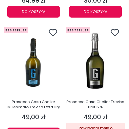
64,99 zł
30,00 zł
Cena
Cena
DO KOSZYKA
DO KOSZYKA
BESTSELLER
BESTSELLER
Prosecco Casa Gheller
Prosecco Casa Gheller Treviso
Millesimato Treviso Extra Dry
Brut 12%
49,00 zł
49,00 zł
Cena
Cena
Powiadom mnie o