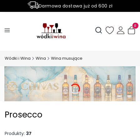
Darmowa dostawa już od 600 zł
Sprawdź nasze promocje
Produ
Otwórz wyszukiwark
Wódki i Wina
Wina
Wina musujące
Prosecco
Produkty:
37