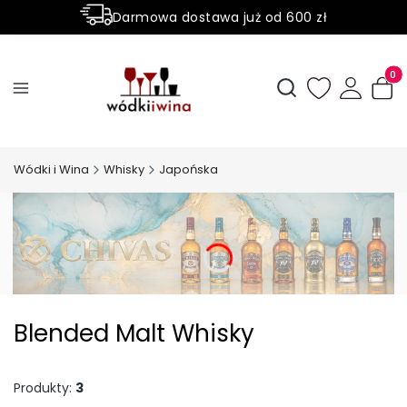
Darmowa dostawa już od 600 zł
Sprawdź nasze promocje
Produ
Otwórz wyszukiwark
Wódki i Wina
Whisky
Japońska
Blended Malt Whisky
Produkty:
3