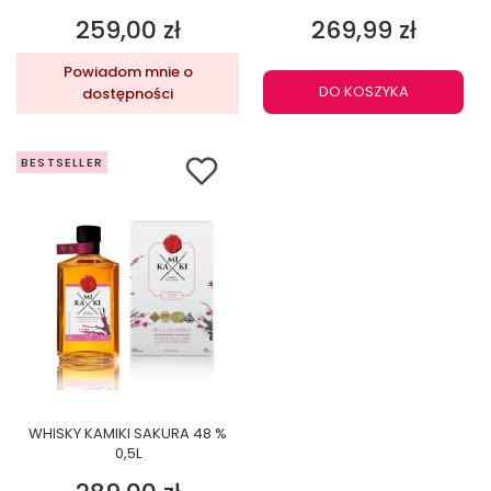
259,00 zł
269,99 zł
Cena
Cena
Powiadom mnie o
DO KOSZYKA
dostępności
BESTSELLER
WHISKY KAMIKI SAKURA 48 %
0,5L